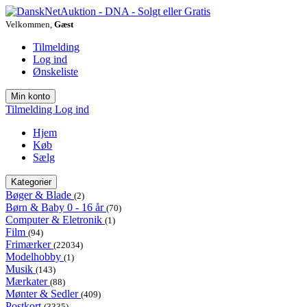
Velkommen,
Gæst
Tilmelding
Log ind
Ønskeliste
Min konto
Tilmelding
Log ind
Hjem
Køb
Sælg
Kategorier
Bøger & Blade
(2)
Børn & Baby 0 - 16 år
(70)
Computer & Eletronik
(1)
Film
(94)
Frimærker
(22034)
Modelhobby
(1)
Musik
(143)
Mærkater
(88)
Mønter & Sedler
(409)
Postkort
(3335)