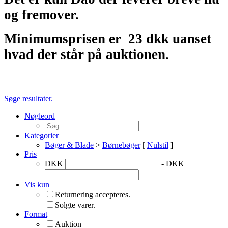
og fremover.
Minimumsprisen er
23 dkk uanset
hvad der står på auktionen.
Søge resultater.
Nøgleord
Kategorier
Bøger & Blade
>
Børnebøger
[
Nulstil
]
Pris
DKK
- DKK
Vis kun
Returnering accepteres.
Solgte varer.
Format
Auktion