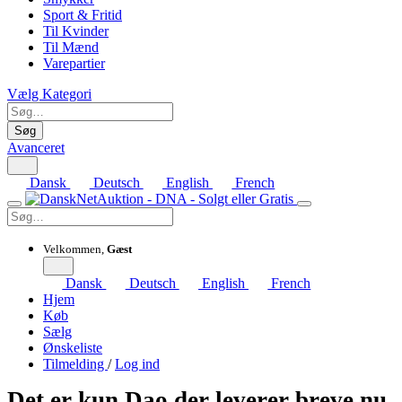
Sport & Fritid
Til Kvinder
Til Mænd
Varepartier
Vælg Kategori
Søg
Avanceret
Dansk
Deutsch
English
French
Velkommen,
Gæst
Dansk
Deutsch
English
French
Hjem
Køb
Sælg
Ønskeliste
Tilmelding
/
Log ind
Det er kun Dao der leverer breve nu