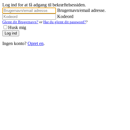
Log ind for at få adgang til bekræftelsessiden.
Brugernavn/email adresse.
Kodeord
Glemt dit Brugernavn?
or
Har du glemt dit password?
?
Husk mig
Ingen konto?
Opret en
.