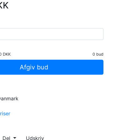
KK
0 DKK
0 bud
Afgiv bud
 Danmark
riser
Del
Udskriv