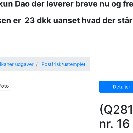
 kun Dao der leverer breve nu og fr
en er
23 dkk uanset hvad der står
ikaner udgaver
Postfrisk/ustemplet
Detaljer
(Q281
nr. 16