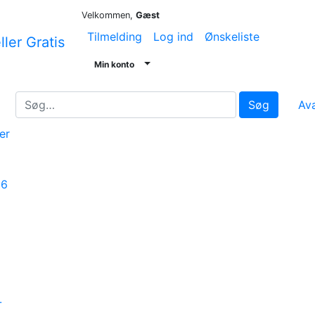
Velkommen,
Gæst
Tilmelding
Log ind
Ønskeliste
Min konto
Søg
Av
er
16
-