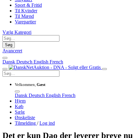
Sport & Fritid
Til Kvinder
Til Mænd
Varepartier
Vælg Kategori
Søg
Avanceret
Dansk
Deutsch
English
French
Velkommen,
Gæst
Dansk
Deutsch
English
French
Hjem
Køb
Sælg
Ønskeliste
Tilmelding
/
Log ind
Det er kun Dao der leverer breve nu