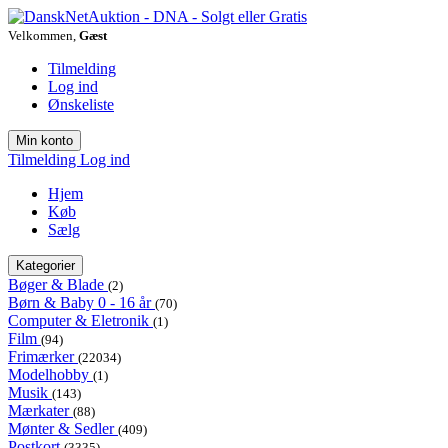
Velkommen,
Gæst
Tilmelding
Log ind
Ønskeliste
Min konto
Tilmelding
Log ind
Hjem
Køb
Sælg
Kategorier
Bøger & Blade
(2)
Børn & Baby 0 - 16 år
(70)
Computer & Eletronik
(1)
Film
(94)
Frimærker
(22034)
Modelhobby
(1)
Musik
(143)
Mærkater
(88)
Mønter & Sedler
(409)
Postkort
(3335)