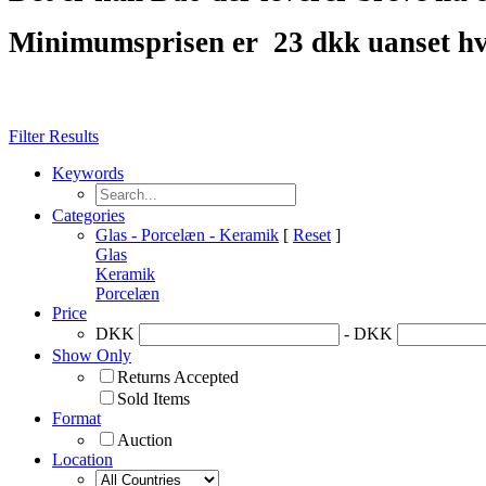
Minimumsprisen er
23 dkk uanset hv
Filter Results
Keywords
Categories
Glas - Porcelæn - Keramik
[
Reset
]
Glas
Keramik
Porcelæn
Price
DKK
- DKK
Show Only
Returns Accepted
Sold Items
Format
Auction
Location