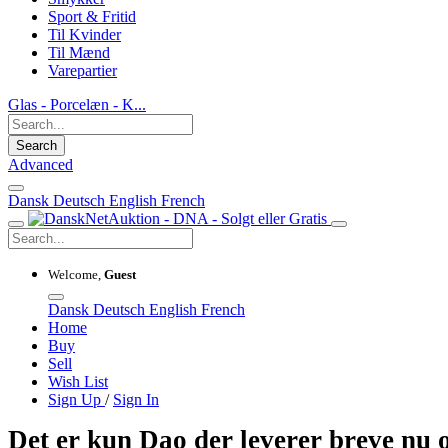
Sport & Fritid
Til Kvinder
Til Mænd
Varepartier
Glas - Porcelæn - K...
Search
Advanced
Dansk
Deutsch
English
French
Welcome,
Guest
Dansk
Deutsch
English
French
Home
Buy
Sell
Wish List
Sign Up
/
Sign In
Det er kun Dao der leverer breve nu 