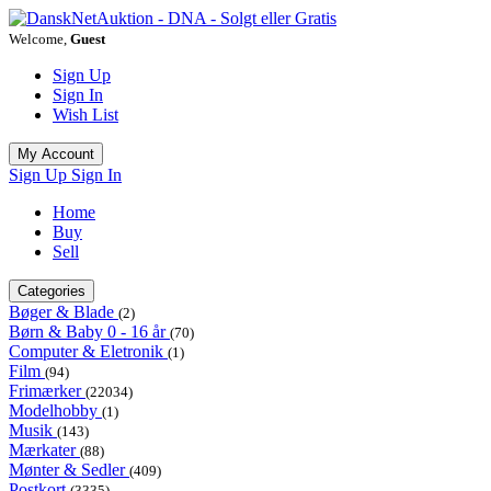
Welcome,
Guest
Sign Up
Sign In
Wish List
My Account
Sign Up
Sign In
Home
Buy
Sell
Categories
Bøger & Blade
(2)
Børn & Baby 0 - 16 år
(70)
Computer & Eletronik
(1)
Film
(94)
Frimærker
(22034)
Modelhobby
(1)
Musik
(143)
Mærkater
(88)
Mønter & Sedler
(409)
Postkort
(3335)