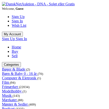
Welcome,
Guest
Sign Up
Sign In
Wish List
My Account
Sign Up
Sign In
Home
Buy
Sell
Categories
Bøger & Blade
(2)
Børn & Baby 0 - 16 år
(70)
Computer & Eletronik
(1)
Film
(94)
Frimærker
(22034)
Modelhobby
(1)
Musik
(143)
Mærkater
(88)
Mønter & Sedler
(409)
Postkort
(3335)