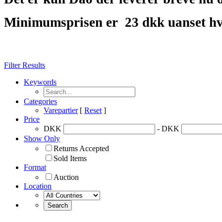
Minimumsprisen er
23 dkk uanset hv
Filter Results
Keywords
Categories
Varepartier
[
Reset
]
Price
DKK
- DKK
Show Only
Returns Accepted
Sold Items
Format
Auction
Location