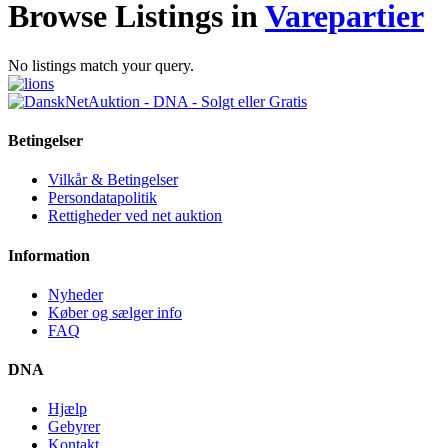
Browse Listings in
Varepartier
No listings match your query.
Betingelser
Vilkår & Betingelser
Persondatapolitik
Rettigheder ved net auktion
Information
Nyheder
Køber og sælger info
FAQ
DNA
Hjælp
Gebyrer
Kontakt