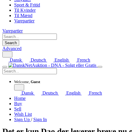
Sport & Fritid
Til Kvinder
Til Mænd
Varepartier
Varepartier
Search
Advanced
Dansk
Deutsch
English
French
Welcome,
Guest
Dansk
Deutsch
English
French
Home
Buy
Sell
Wish List
Sign Up
/
Sign In
Det er kun Dao der leverer breve nu 