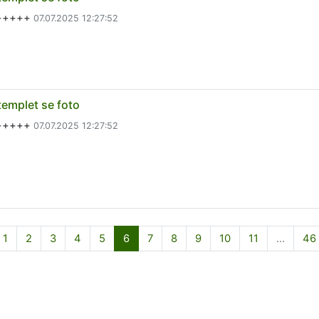
a+++++
07.07.2025 12:27:52
templet se foto
a+++++
07.07.2025 12:27:52
rige
1
2
3
4
5
6
7
8
9
10
11
...
46