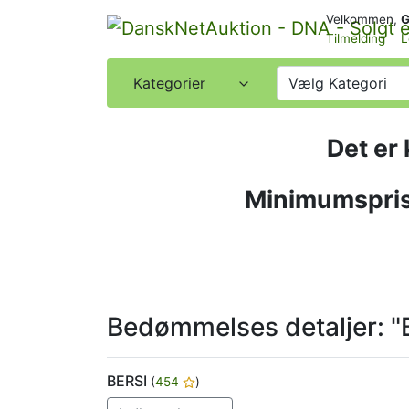
Velkommen,
G
Tilmelding
L
Kategorier
Vælg Kategori
Det er
Minimumspris
Bedømmelses detaljer: "
BERSI
(
454
)