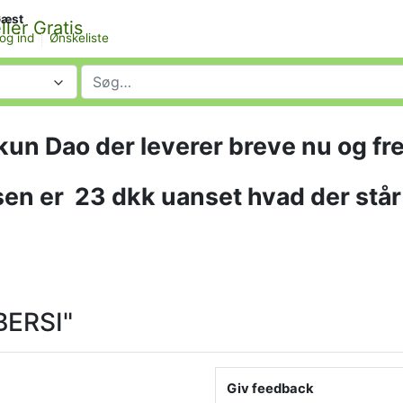
æst
og ind
Ønskeliste
 kun Dao der leverer breve nu og fr
en er
23 dkk uanset hvad der står
BERSI"
Giv feedback