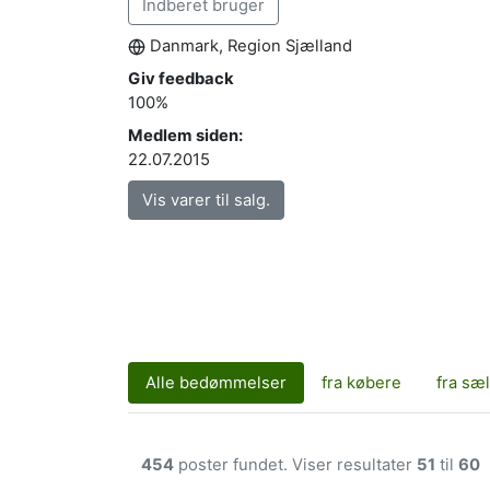
Indberet bruger
Danmark, Region Sjælland
Giv feedback
100%
Medlem siden:
22.07.2015
Vis varer til salg.
Alle bedømmelser
fra købere
fra sæ
454
poster fundet. Viser resultater
51
til
60