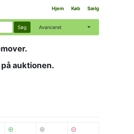
Hjem
Køb
Sælg
Søg
Avanceret
emover.
 på auktionen.