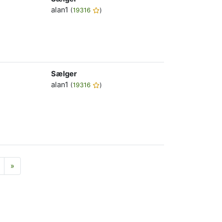
alan1
(
19316
)
Sælger
alan1
(
19316
)
Næste
»