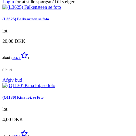
Login
for at stille spørgsmål til sælger.
(L3625) Falkensteen se foto
lot
20,00 DKK
alan1
(
19321
)
0 bud
Afgiv bud
(Q1130) Kina lot, se foto
lot
4,00 DKK