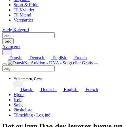
Sport & Fritid
Til Kvinder
Til Mænd
Varepartier
Vælg Kategori
Søg
Avanceret
Dansk
Deutsch
English
French
Velkommen,
Gæst
Dansk
Deutsch
English
French
Hjem
Køb
Sælg
Ønskeliste
Tilmelding
/
Log ind
Det er kun Dao der leverer breve nu