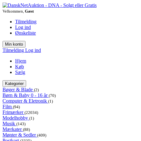
Velkommen,
Gæst
Tilmelding
Log ind
Ønskeliste
Min konto
Tilmelding
Log ind
Hjem
Køb
Sælg
Kategorier
Bøger & Blade
(2)
Børn & Baby 0 - 16 år
(70)
Computer & Eletronik
(1)
Film
(94)
Frimærker
(22034)
Modelhobby
(1)
Musik
(143)
Mærkater
(88)
Mønter & Sedler
(409)
Postkort
(3335)