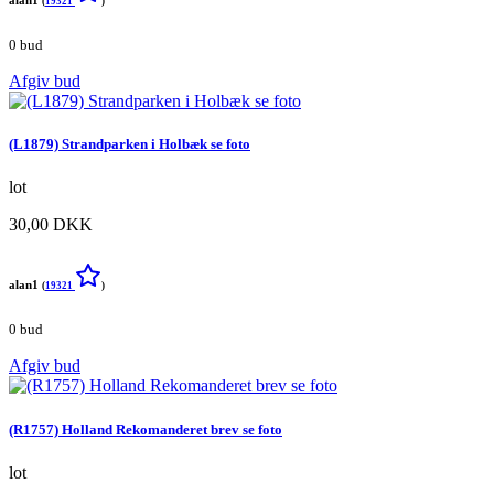
alan1
(
19321
)
0 bud
Afgiv bud
(L1879) Strandparken i Holbæk se foto
lot
30,00 DKK
alan1
(
19321
)
0 bud
Afgiv bud
(R1757) Holland Rekomanderet brev se foto
lot