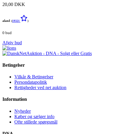
20,00 DKK
alan1
(
19321
)
0 bud
Afgiv bud
Betingelser
Vilkår & Betingelser
Persondatapolitik
Rettigheder ved net auktion
Information
Nyheder
Køber og sælger info
Ofte stillede spørgsmål
DNA