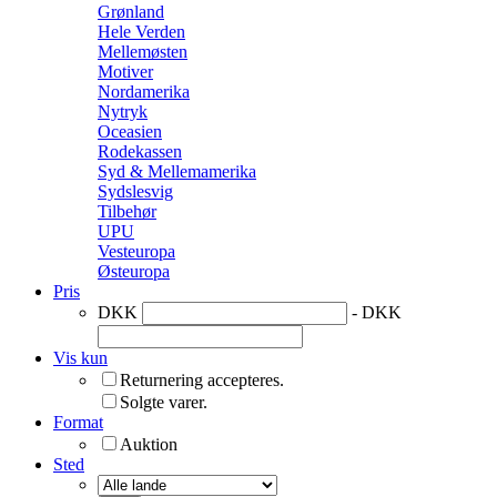
Grønland
Hele Verden
Mellemøsten
Motiver
Nordamerika
Nytryk
Oceasien
Rodekassen
Syd & Mellemamerika
Sydslesvig
Tilbehør
UPU
Vesteuropa
Østeuropa
Pris
DKK
- DKK
Vis kun
Returnering accepteres.
Solgte varer.
Format
Auktion
Sted