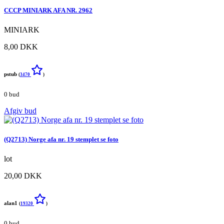
CCCP MINIARK AFA NR. 2962
MINIARK
8,00 DKK
pstub
(
3470
)
0 bud
Afgiv bud
(Q2713) Norge afa nr. 19 stemplet se foto
lot
20,00 DKK
alan1
(
19320
)
0 bud