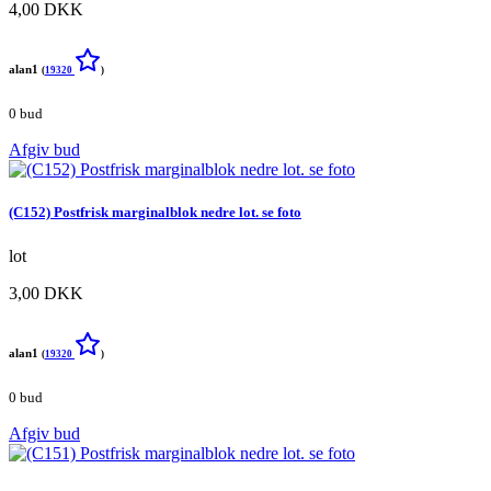
4,00 DKK
alan1
(
19320
)
0 bud
Afgiv bud
(C152) Postfrisk marginalblok nedre lot. se foto
lot
3,00 DKK
alan1
(
19320
)
0 bud
Afgiv bud