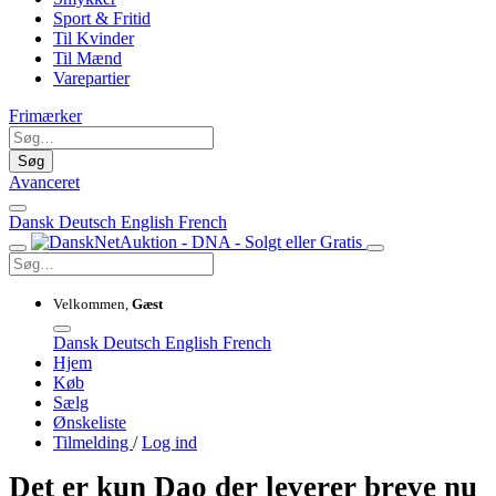
Sport & Fritid
Til Kvinder
Til Mænd
Varepartier
Frimærker
Søg
Avanceret
Dansk
Deutsch
English
French
Velkommen,
Gæst
Dansk
Deutsch
English
French
Hjem
Køb
Sælg
Ønskeliste
Tilmelding
/
Log ind
Det er kun Dao der leverer breve nu