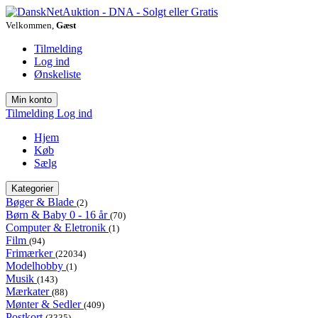
Velkommen,
Gæst
Tilmelding
Log ind
Ønskeliste
Min konto
Tilmelding
Log ind
Hjem
Køb
Sælg
Kategorier
Bøger & Blade
(2)
Børn & Baby 0 - 16 år
(70)
Computer & Eletronik
(1)
Film
(94)
Frimærker
(22034)
Modelhobby
(1)
Musik
(143)
Mærkater
(88)
Mønter & Sedler
(409)
Postkort
(3335)