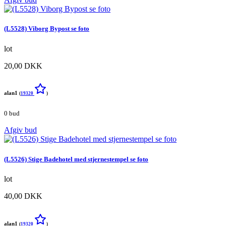
(L5528) Viborg Bypost se foto
lot
20,00 DKK
alan1
(
19320
)
0 bud
Afgiv bud
(L5526) Stige Badehotel med stjernestempel se foto
lot
40,00 DKK
alan1
(
19320
)