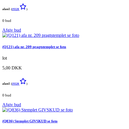
alan1
(
19320
)
0 bud
Afgiv bud
(Q121) afa nr. 209 pragtstemplet se foto
lot
5,00 DKK
alan1
(
19320
)
0 bud
Afgiv bud
(Q836) Stemplet GIVSKUD se foto