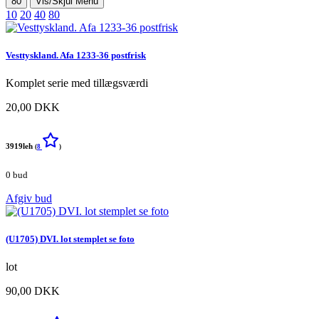
80
Vis/Skjul Menu
10
20
40
80
Vesttyskland. Afa 1233-36 postfrisk
Komplet serie med tillægsværdi
20,00 DKK
3919leh
(
8
)
0 bud
Afgiv bud
(U1705) DVI. lot stemplet se foto
lot
90,00 DKK