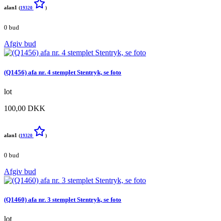
alan1
(
19320
)
0 bud
Afgiv bud
(Q1456) afa nr. 4 stemplet Stentryk, se foto
lot
100,00 DKK
alan1
(
19320
)
0 bud
Afgiv bud
(Q1460) afa nr. 3 stemplet Stentryk, se foto
lot