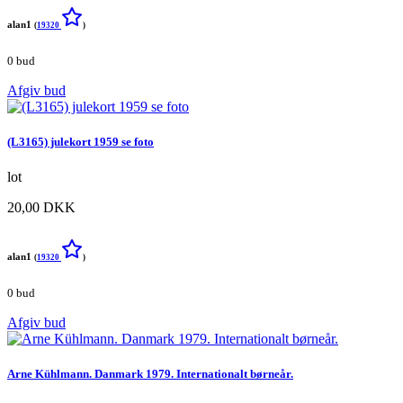
alan1
(
19320
)
0 bud
Afgiv bud
(L3165) julekort 1959 se foto
lot
20,00 DKK
alan1
(
19320
)
0 bud
Afgiv bud
Arne Kühlmann. Danmark 1979. Internationalt børneår.