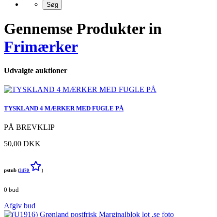
Gennemse Produkter in
Frimærker
Udvalgte auktioner
TYSKLAND 4 MÆRKER MED FUGLE PÅ
PÅ BREVKLIP
50,00 DKK
pstub
(
3470
)
0 bud
Afgiv bud