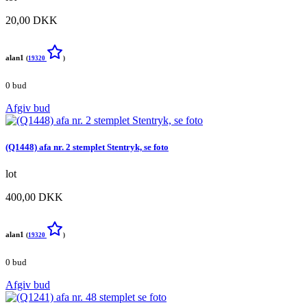
20,00 DKK
alan1
(
19320
)
0 bud
Afgiv bud
(Q1448) afa nr. 2 stemplet Stentryk, se foto
lot
400,00 DKK
alan1
(
19320
)
0 bud
Afgiv bud