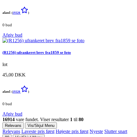
alan1
(
19320
)
0 bud
Afgiv bud
(R1256) ufrankeret brev fra1859 se foto
lot
45,00 DKK
alan1
(
19320
)
0 bud
Afgiv bud
16914
vare fundet. Viser resultater
1
til
80
Relevans
Vis/Skjul Menu
Relevans
Laveste pris først
Højeste pris først
Nyeste
Slutter snart