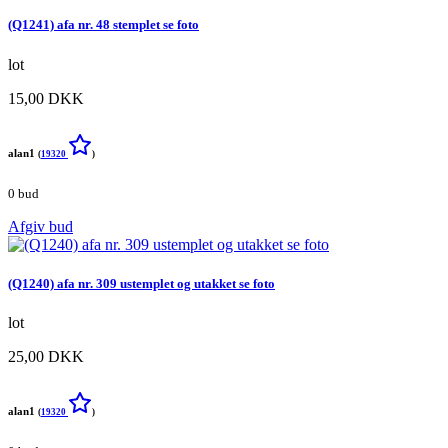
(Q1241) afa nr. 48 stemplet se foto
lot
15,00 DKK
alan1
(
19320
)
0 bud
Afgiv bud
(Q1240) afa nr. 309 ustemplet og utakket se foto
lot
25,00 DKK
alan1
(
19320
)