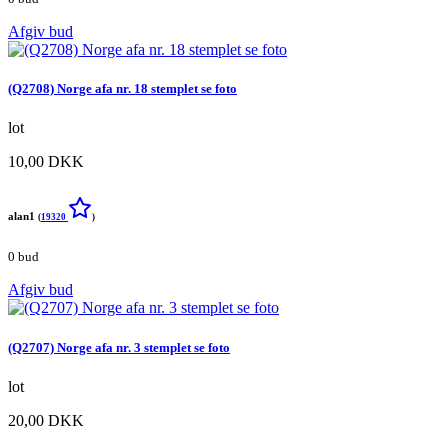
Afgiv bud
(Q2708) Norge afa nr. 18 stemplet se foto
lot
10,00 DKK
alan1
(
19320
)
0 bud
Afgiv bud
(Q2707) Norge afa nr. 3 stemplet se foto
lot
20,00 DKK