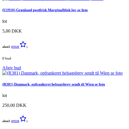
(U1916) Grønland postfrisk Marginalblok lot ,se foto
lot
5,00 DKK
alan1
(
19320
)
0 bud
Afgiv bud
(R381) Danmark, opfrankeret helsagsbrev sendt til Wien se foto
lot
250,00 DKK
alan1
(
19320
)