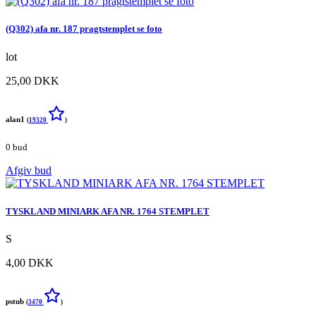
(Q302) afa nr. 187 pragtstemplet se foto
lot
25,00 DKK
alan1
(
19320
)
0 bud
Afgiv bud
TYSKLAND MINIARK AFA NR. 1764 STEMPLET
S
4,00 DKK
pstub
(
3470
)