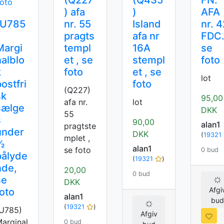
(Q227
(Q435
FN.
) afa
)
AFA
(U785
nr. 55
Island
nr. 
pragts
afa nr
FDC.
Margi
templ
16A
se
nalblo
et , se
stempl
foto
k
foto
et , se
lot
ostfri
foto
(Q227)
sk
95,00
afa nr.
lot
sælge
DKK
55
s
90,00
alan1
pragtste
under
DKK
(
19321
mplet ,
½
alan1
se foto
0 bud
pålyde
(
19321
)
nde,
20,00
0 bud
se
DKK
Afgi
foto
alan1
bu
(
19321
)
U785)
Afgiv
arginal
0 bud