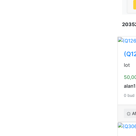
2035
(Q12
lot
50,0
alan
0 bud
A