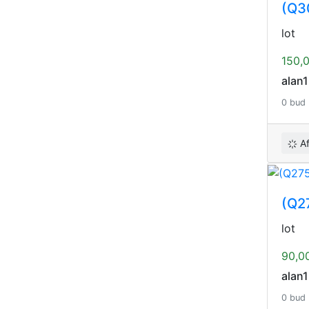
(Q30
lot
150,
alan
0 bud
A
(Q27
lot
90,0
alan
0 bud