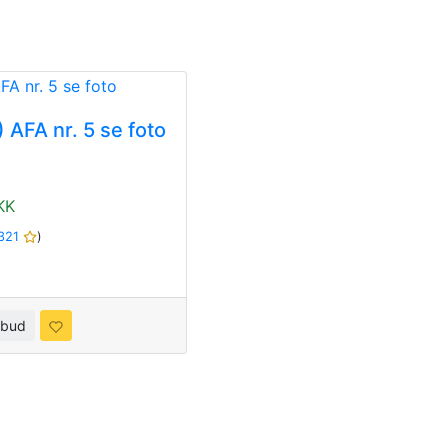
 AFA nr. 5 se foto
KK
321
)
 bud