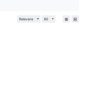
Relevans
Vis/Skjul Menu
80
Vis/Skjul Menu