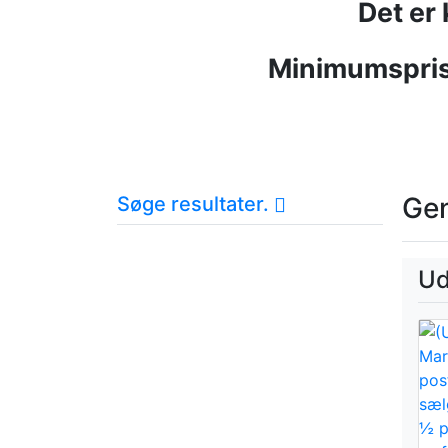
Det er
Minimumspris
Ge
Søge resultater.
Ud