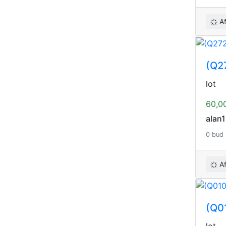
A
(Q27
lot
60,0
alan
0 bud
A
(Q01