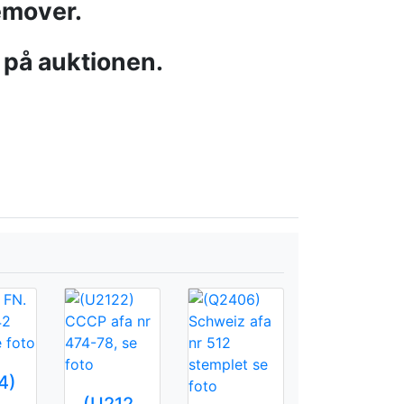
emover.
 på auktionen.
4)