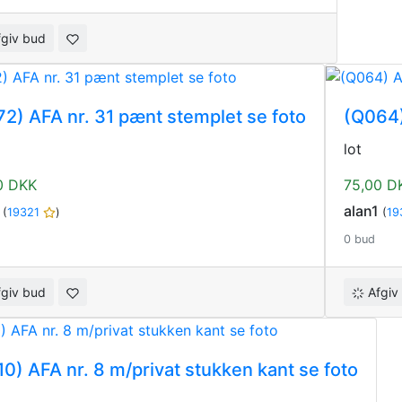
fgiv bud
2) AFA nr. 31 pænt stemplet se foto
(Q064)
lot
0 DKK
75,00 D
1
alan1
(
19321
)
(
19
0 bud
fgiv bud
Afgiv
0) AFA nr. 8 m/privat stukken kant se foto