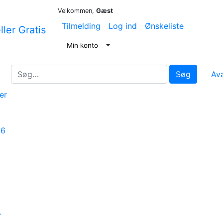
Velkommen,
Gæst
Tilmelding
Log ind
Ønskeliste
Min konto
Søg
Av
er
16
-