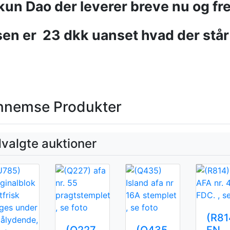
 kun Dao der leverer breve nu og fr
en er
23 dkk uanset hvad der står
nnemse Produkter
valgte auktioner
(R81