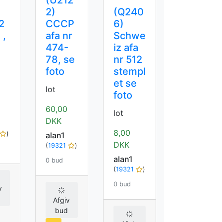
(U212
2)
(Q240
42
CCCP
6)
 ,
afa nr
Schwe
474-
iz afa
78, se
nr 512
foto
stempl
et se
lot
foto
60,00
lot
DKK
8,00
)
alan1
DKK
(
19321
)
alan1
0 bud
(
19321
)
0 bud
v
d
Afgiv
bud