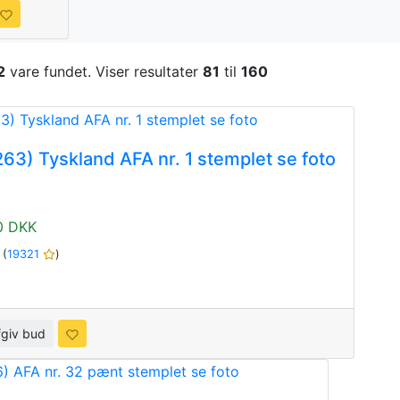
2
vare fundet. Viser resultater
81
til
160
63) Tyskland AFA nr. 1 stemplet se foto
0 DKK
1
(
19321
)
fgiv bud