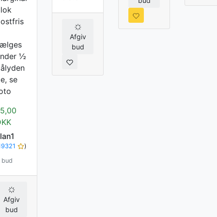
bud
lok
ostfris
Afgiv
ælges
bud
nder ½
ålyden
e, se
oto
5,00
DKK
lan1
19321
)
 bud
Afgiv
bud