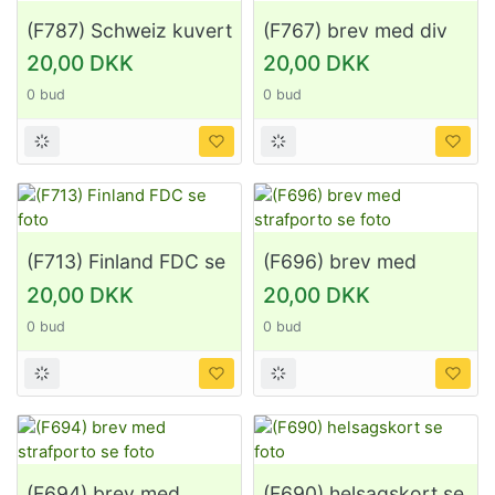
(F787) Schweiz kuvert
(F767) brev med div
se foto
stempler se foto
20,00 DKK
20,00 DKK
0 bud
0 bud
(F713) Finland FDC se
(F696) brev med
foto
strafporto se foto
20,00 DKK
20,00 DKK
0 bud
0 bud
(F694) brev med
(F690) helsagskort se