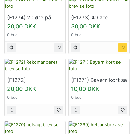
(F1274) 20 øre på
(F1273) 40 øre
brev se foto
tofarvet på brev se
20,00 DKK
30,00 DKK
foto
0 bud
0 bud
(F1272)
(F1271) Bayern kort se
Rekomanderet brev
foto
20,00 DKK
10,00 DKK
se foto
0 bud
0 bud