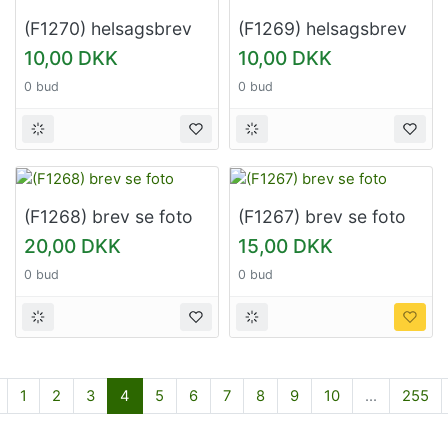
(F1270) helsagsbrev
(F1269) helsagsbrev
se foto
se foto
10,00 DKK
10,00 DKK
0 bud
0 bud
(F1268) brev se foto
(F1267) brev se foto
20,00 DKK
15,00 DKK
0 bud
0 bud
Forrige
1
2
3
4
5
6
7
8
9
10
...
255