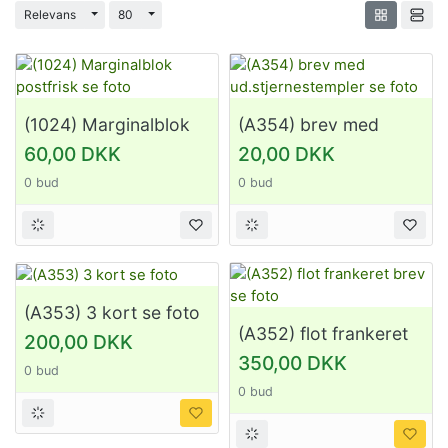
Vis/Skjul Menu
Vis/Skjul Menu
Relevans
80
(1024) Marginalblok
(A354) brev med
postfrisk se foto
ud.stjernestempler se
60,00 DKK
20,00 DKK
foto
0 bud
0 bud
(A353) 3 kort se foto
(A352) flot frankeret
200,00 DKK
brev se foto
350,00 DKK
0 bud
0 bud