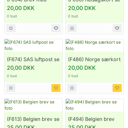
strafporto se foto
foto
20,00 DKK
20,00 DKK
0 bud
0 bud
(F674) SAS luftpost se
(F486) Norge særkort
foto
se foto
20,00 DKK
20,00 DKK
0 bud
0 bud
(F613) Belgien brev se
(F494) Belgien brev
foto
se foto
25,00 DKK
25,00 DKK