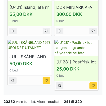
(Q401) Island, afa nr
DDR MINIARK AFA
14, se foto
NR. 417-19A
55,00 DKK
300,00 DKK
STEMPLET
0 bud
0 bud
JUL I SKÅNELAND
1973 UFOLDET
(U1281) Postfrisk lot
50,00 DKK
UTAKKET
sælges langt under
25,00 DKK
0 bud
pålydende se foto
0 bud
20352
vare fundet. Viser resultater
241
til
320